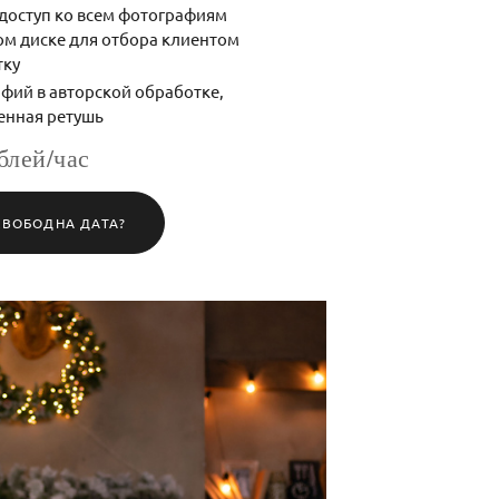
доступ ко всем фотографиям
ом диске для отбора клиентом
тку
фий в авторской обработке,
енная ретушь
блей/час
СВОБОДНА ДАТА?