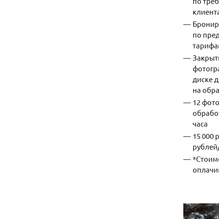
по тре
клиент
Бронир
по пре
тарифа
Закрыт
фотогр
диске 
на обр
12 фот
обработ
часа
15 000 
рублей/
*Стоим
оплачи