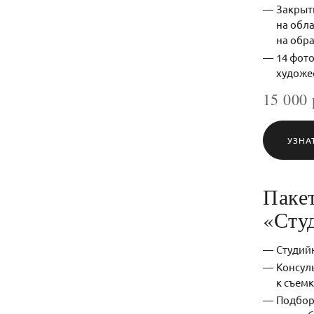
Закрыт
на обл
на обр
14 фото
художе
15 000 
УЗНА
Паке
«Сту
Студий
Консул
к съемк
Подбор