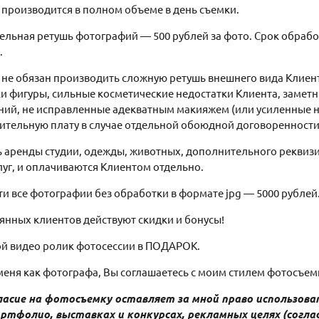
 производится в полном объеме в день съемки.
льная ретушь фотографий — 500 рублей за фото. Срок обработк
.
не обязан производить сложную ретушь внешнего вида Клиент
и фигуры, сильные косметические недостатки Клиента, заметн
ий, не исправленные адекватным макияжем (или усиленные 
ительную плату в случае отдельной обоюдной договоренности
 аренды студии, одежды, животных, дополнительного реквизита
слуг, и оплачиваются Клиентом отдельно.
и все фотографии без обработки в формате jpg — 5000 рублей
янных клиентов действуют скидки и бонусы!
й видео ролик фотосессии в ПОДАРОК.
еня как фотографа, Вы соглашаетесь с моим стилем фотосъем
ласие на фотосъемку оставляет за мной право использо
ортфолио, выставках и конкурсах, рекламных целях (согла