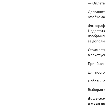
Оплата
Дополните
от объема
Фотограф 
Недостатк
изображен
за дополн
Стоимость
в пакет у
Приобрест
Для посто
Небольшо
Выбирая м
Ваше сог
в моем п