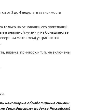
и от 2 до 4 недель, в зависимости
а только на основании его пожеланий.
ые в реальной жизни и на большинстве
неверным макияжем) устраняются
.
, визажа, причесок и т. п. не включены
.
ки.
вать некоторые обработанные снимки
сно Гражданскому кодексу Российской