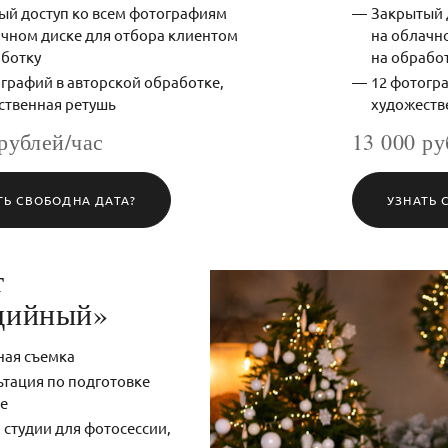
ый доступ ко всем фотографиям
Закрытый 
ачном диске для отбора клиентом
на облачн
аботку
на обрабо
графий в авторской обработке,
12 фотогра
ственная ретушь
художеств
рублей/час
13 000 ру
ТЬ СВОБОДНА ДАТА?
УЗНАТЬ 
т
дийный»
ная съемка
ьтация по подготовке
е
 студии для фотосессии,