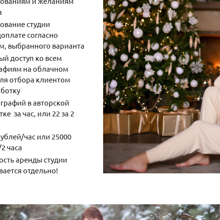
бованиям и желаниям
а
ование студии
доплате согласно
м, выбранного варианта
ый доступ ко всем
афиям на облачном
для отбора клиентом
аботку
ографий в авторской
ке за час, или 22 за 2
рублей/час или 25000
2 часа
ость аренды студии
вается отдельно!