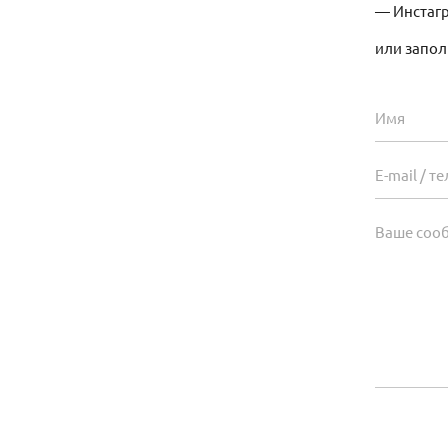
— Инстаг
или запо