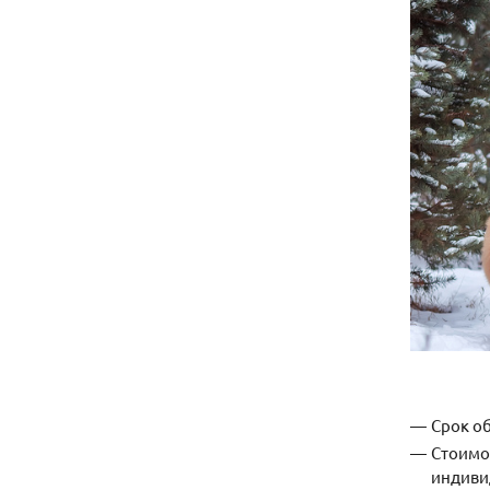
Срок о
Стоимос
индиви