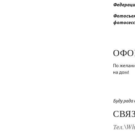
Федерации
Фотосъем
фотосесс
ОФО
По желани
на дом!
Буду рад
СВЯ
Тел.\Wh