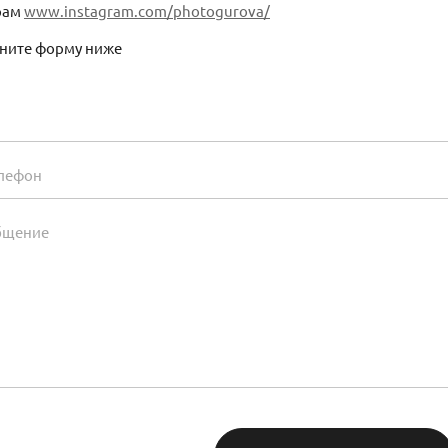
рам
www.instagram.com/photogurova/
лните форму ниже